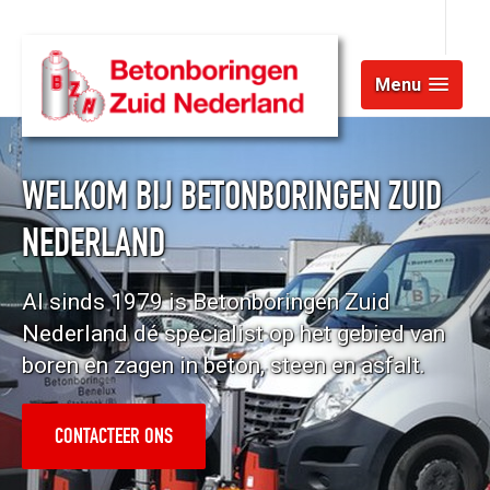
Menu
WELKOM BIJ BETONBORINGEN ZUID
NEDERLAND
Al sinds 1979 is Betonboringen Zuid
Nederland dé specialist op het gebied van
boren en zagen in beton, steen en asfalt.
CONTACTEER ONS