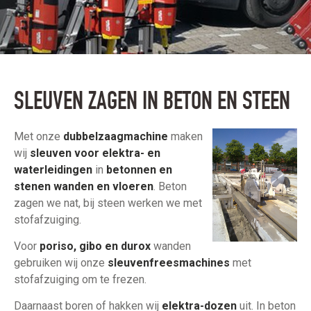
SLEUVEN ZAGEN IN BETON EN STEEN
Met onze
dubbelzaagmachine
maken
wij
sleuven voor elektra- en
waterleidingen
in
betonnen en
stenen wanden en vloeren
. Beton
zagen we nat, bij steen werken we met
stofafzuiging.
Voor
poriso, gibo en durox
wanden
gebruiken wij onze
sleuvenfreesmachines
met
stofafzuiging om te frezen.
Daarnaast boren of hakken wij
elektra-dozen
uit. In beton