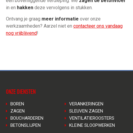
een bovenliggende verdieping. We
zagen de betonvloer
in en
hakken
deze vervolgens in stukken.
Ontvang je graag
meer informatie
over onze
werkzaamheden? Aarzel niet en
contacteer ons vandaag
nog vrijblijvend
!
ONZE DIENSTEN
BOREN
VERANKERINGEN
ZAGEN
SLEUVEN ZAGEN
BOUCHARDEREN
VENTILATIEROOSTERS
BETONSLIJPEN
KLEINE SLOOPWERKEN