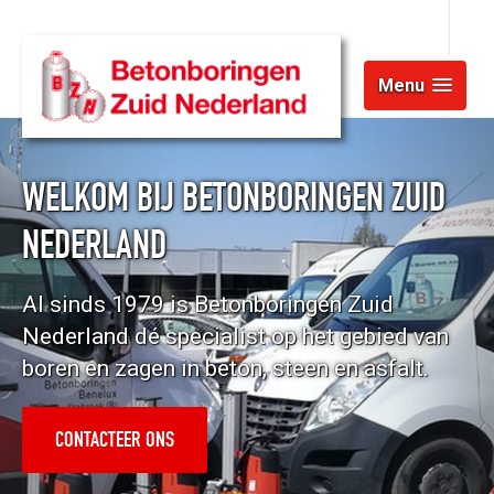
Menu
WELKOM BIJ BETONBORINGEN ZUID
NEDERLAND
Al sinds 1979 is Betonboringen Zuid
Nederland dé specialist op het gebied van
boren en zagen in beton, steen en asfalt.
CONTACTEER ONS