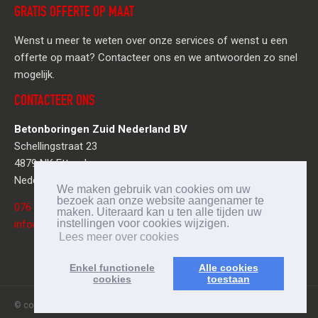
GRATIS OFFERTE OP MAAT
Wenst u meer te weten over onze services of wenst u een
offerte op maat? Contacteer ons en we antwoorden zo snel
mogelijk.
CONTACTEER ONS
Betonboringen Zuid Nederland BV
Schellingstraat 23
4879 NK Etten-Leur
Nederland
We maken gebruik van cookies om uw
bezoek aan onze website aangenamer te
076 5016404
maken. Uiteraard kan u ten alle tijden uw
instellingen voor cookies wijzigen.
info@betonboringenzuidned.nl
Lees meer over cookies
Enkel functionele
Alle cookies
cookies
toestaan
© copyright , 2026